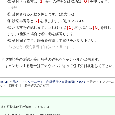
[１]
[０]
② 受付される方は
受付の確認又は取消は
を押します。
※参照
③ 受付される人数を押します。(最大3人)
[♯]
④ 診察券番号と
を押します。(例)１２３４♯
[１]
[０]
⑤ お名前を確認します。正しければ
違う場合は
を押し
ます。(複数の場合は④～⑤を繰返します)
⑥ 受付完了です。順番を確認して電話をお切り下さい。
「♪あなたの受付番号は午前の＊＊番です。」
※現在順番の確認と受付順番の確認やキャンセルが出来ます。
キャンセルする場合はアナウンスに従って必ず受付取消して下さい
HOME
>
電話・インターネット 自動受付と順番確認について
>
電話・インターネ
ット 自動受付・順番確認のご案内
皮膚科医松本玲子が診療しております-