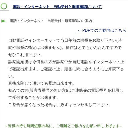
電話・インターネット 自動受付と順番確認について
電話・インターネット 自動受付・順番確認のご案内
＜ PDFでのご案内はこちら
自動電話やインターネットで当日午前の順番をお取り下さい(時
間や順番の指定は出来ません)。操作はとてもかんたんですので
ぜひご利用下さい。
診察開始後は今何番の方が診察中か自動電話やインターネット上
で確認出来ます。ご確認の上、順番に間に合うようにご来院下さ
い。
直接来院して頂いても受診出来ます。
初めての方(診察券番号の無い方)はご連絡先の電話番号を利用し
て受付することが出来ます。
ご都合が悪くなった場合は、必ずキャンセルして下さい。
～皆様の待ち時間短縮の為に、ご理解とご協力をお願い申し上げます～