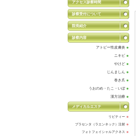
アクセス診察時間
診察受付について
院長紹介
診察内容
アトピー性皮膚炎
ニキビ
やけど
じんましん
巻き爪
うおのめ・たこ・いぼ
漢方治療
メディカルエステ
リビティー
プラセンタ（ラエンネック）注射
フォトフェイシャルアクネス