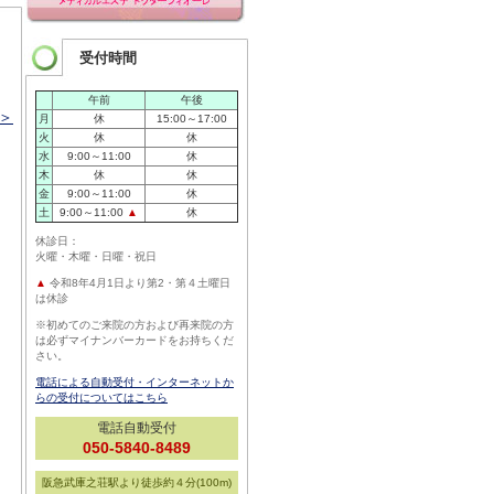
受付時間
午前
午後
 ＞
月
休
15:00～17:00
火
休
休
水
9:00～11:00
休
木
休
休
金
9:00～11:00
休
土
9:00～11:00
▲
休
休診日：
火曜・木曜・日曜・祝日
▲
令和8年4月1日より第2・第４土曜日
は休診
※初めてのご来院の方および再来院の方
は必ずマイナンバーカードをお持ちくだ
さい。
電話による自動受付・インターネットか
らの受付についてはこちら
電話自動受付
050-5840-8489
阪急武庫之荘駅より徒歩約４分(100m)